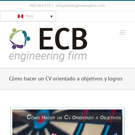
Skip
900 264 275
|
info@ecbengineeringfirm.com
to
Perú
content
Cómo hacer un CV orientado a objetivos y logros
View
Larger
Image