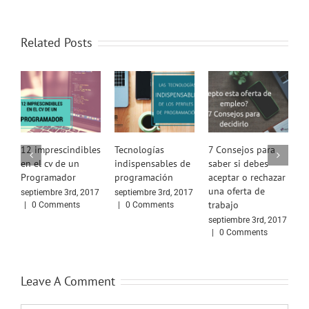
Related Posts
dibles
Tecnologías
7 Consejos para
Enamórate de tu
n
indispensables de
saber si debes
trabajo
programación
aceptar o rechazar
septiembre 4th, 2017
una oferta de
|
0 Comments
, 2017
septiembre 3rd, 2017
trabajo
s
|
0 Comments
septiembre 3rd, 2017
|
0 Comments
Leave A Comment