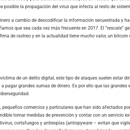
e posible la propagación del virus que infecta al resto de sis
 dinero a cambio de descodificar la información secuestrada y ha
arnos que sea cada vez más frecuente en 2017. El “rescate” gen
fima de rastreo y en la actualidad tiene mucho valor, un bitco
ctima de un delito digital, este tipo de ataques suelen estar d
os a pagar grandes sumas de dinero. Es por ello que las grande
ciberseguridad.
 pequeños comercios y particulares que han sido afectados po
ndible tomar medidas de prevención y contar con un servicio ex
antivirus, cortafuegos y antiespías (antispyware – evitan que vi