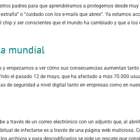
estros padres para que aprendiéramos a protegernos desde muy
extraña” o “cuidado con los e-mails que abres”.
Ya estamos acos
 chip y ser conscientes que el mundo ha cambiado y que a los d
la mundial
es y empezamos a ver cómo sus consecuencias aumentan tanto
rido el pasado 12 de mayo, que ha afectado a más 70.000 usuar
 de seguridad a nivel digital tanto en empresas como en nuestr
be a través de un correo electrónico con un adjunto que, al abrir
itual de infectarse es a través de una página web maliciosa. Co
 los archivos y para descodificarlos se pide un rescate que cons