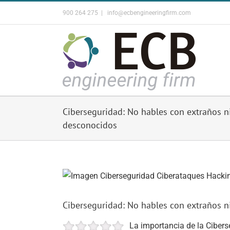
Skip
900 264 275
|
info@ecbengineeringfirm.com
to
content
Ciberseguridad: No hables con extraños n
desconocidos
View
Larger
Image
Ciberseguridad: No hables con extraños n
La importancia de la Cibers