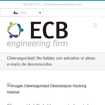
Skip
900 264 275
|
info@ecbengineeringfirm.com
to
Chile
content
Ciberseguridad: No hables con extraños ni abras
e-mails de desconocidos
View
Larger
Image