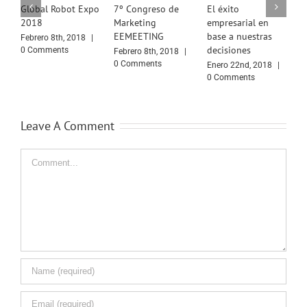
al Robot Expo
7º Congreso de
El éxito
Lo que nec
8
Marketing
empresarial en
saber sobre
EEMEETING
base a nuestras
modelos d
ro 8th, 2018
|
decisiones
contratos
mments
Febrero 8th, 2018
|
0 Comments
Enero 22nd, 2018
|
Septiembre 
0 Comments
|
0 Comme
Leave A Comment
Comment