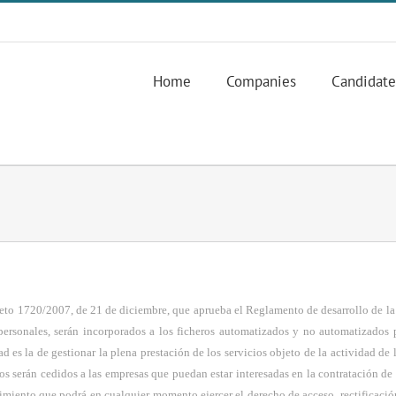
Home
Companies
Candidate
eto 1720/2007, de 21 de diciembre, que aprueba el Reglamento de desarrollo de l
s personales, serán incorporados a los ficheros automatizados y no automatiza
 la de gestionar la plena prestación de los servicios objeto de la actividad de l
s serán cedidos a las empresas que puedan estar interesadas en la contratación d
iento que podrá en cualquier momento ejercer el derecho de acceso, rectificación