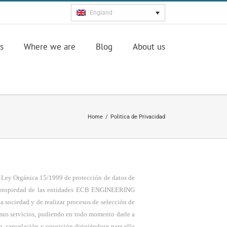
England
s
Where we are
Blog
About us
Home
/
Politica de Privacidad
a Ley Orgánica 15/1999 de protección de datos de
dos propiedad de las entidades ECB ENGINEERING
a sociedad y de realizar procesos de selección de
e sus servicios, pudiendo en todo momento darle a
, cancelación y oposición dirigiéndose para ello