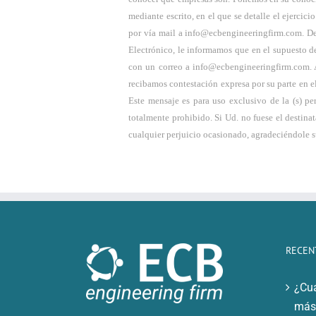
mediante escrito, en el que se detalle el ejerci
por vía mail a info@ecbengineeringfirm.com. De
Electrónico, le informamos que en el supuesto d
con un correo a info@ecbengineeringfirm.com. A
recibamos contestación expresa por su parte en e
Este mensaje es para uso exclusivo de la (s) pe
totalmente prohibido. Si Ud. no fuese el destina
cualquier perjuicio ocasionado, agradeciéndole s
RECEN
¿Cuá
más 