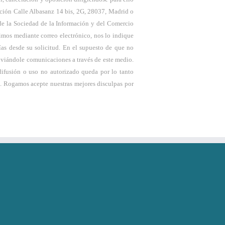
ección Calle Albasanz 14 bis, 2G, 28037, Madrid o
de la Sociedad de la Información y del Comercio
imos mediante correo electrónico, nos lo indique
as desde su solicitud. En el supuesto de que no
enviándole comunicaciones a través de este medio.
 difusión o uso no autorizado queda por lo tanto
ma. Rogamos acepte nuestras mejores disculpas por