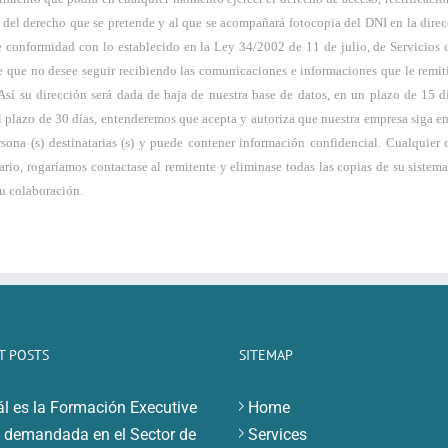
cio del derecho que se pretende y al que se acompañará fotocopia del DNI en la dir
 conformidad con lo establecido en la Ley 34/2002 de 11 de julio, de Servicios 
e que no desee seguir recibiendo las comunicaciones e informaciones que le remit
sí su dirección será dada de baja de nuestra base de datos, en un plazo de 15 dí
l plazo de 30 días, entenderemos que acepta y autoriza que nuestra empresa siga 
rsona (s) destinatarias (s) y puede contener información confidencial. Cualquier
tario, rogaríamos contactase al remitente y eliminase todas las copias de su siste
u colaboración.
T POSTS
SITEMAP
l es la Formación Executive
Home
demandada en el Sector de
Services