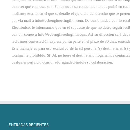
conocer qué empresas son. Ponemos en su conocimiento que podrá en cualqu
mediante escrito, en el que se detalle el ejercicio del derecho que se pre
por vía mail a info@ecbengineeringfirm.com. De conformidad con lo estab
Electrónico, le informamos que en el supuesto de que no desee seguir rec
con un correo a info@ecbengineeringfirm.com. Así su dirección será dada 
recibamos contestación expresa por su parte en el plazo de 30 días, enten
Este mensaje es para uso exclusivo de la (s) persona (s) destinatarias (
totalmente prohibido. Si Ud. no fuese el destinatario, rogaríamos contacta
cualquier perjuicio ocasionado, agradeciéndole su colaboración.
ENTRADAS RECIENTES