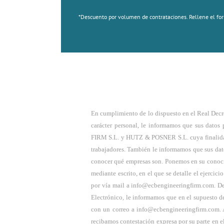
*Descuento por volumen de contrataciones. Rellene el for
En cumplimiento de lo dispuesto en el Real Decr
carácter personal, le informamos que sus dato
FIRM S.L. y HUTZ & POSNER S.L. cuya finalidad es
trabajadores. También le informamos que sus dato
conocer qué empresas son. Ponemos en su conocim
mediante escrito, en el que se detalle el ejerci
por vía mail a info@ecbengineeringfirm.com. De
Electrónico, le informamos que en el supuesto d
con un correo a info@ecbengineeringfirm.com. A
recibamos contestación expresa por su parte en e