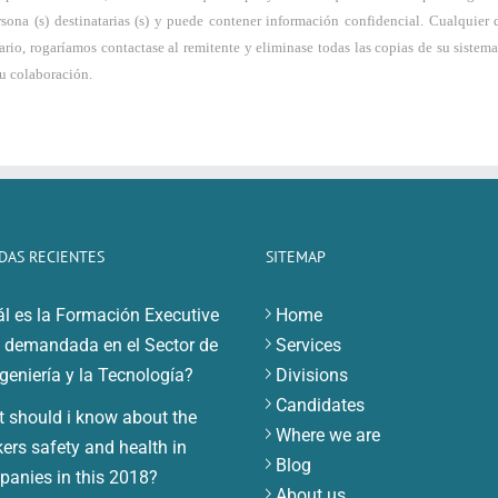
rsona (s) destinatarias (s) y puede contener información confidencial. Cualquier
tario, rogaríamos contactase al remitente y eliminase todas las copias de su siste
u colaboración.
DAS RECIENTES
SITEMAP
l es la Formación Executive
Home
demandada en el Sector de
Services
ngeniería y la Tecnología?
Divisions
Candidates
 should i know about the
Where we are
ers safety and health in
Blog
anies in this 2018?
About us