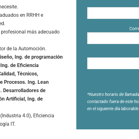
necesite.
graduados en RRHH e
ed.
Corre
al profesional más adecuado
tor de la Automoción.
iseño, Ing. de programación
Ing. de Eficiencia
Calidad, Técnicos,
de Procesos. Ing. Lean
. Desarrolladores de
*Nuestro horario de llamadas
 Artificial, Ing. de
contactado fuera de este h
en el siguiente día laborable
ndustria 4.0), Eficiencia
ogía IT.