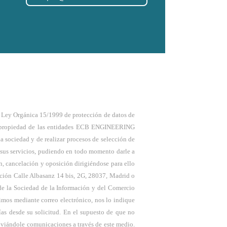
a Ley Orgánica 15/1999 de protección de datos de
dos propiedad de las entidades ECB ENGINEERING
a sociedad y de realizar procesos de selección de
e sus servicios, pudiendo en todo momento darle a
, cancelación y oposición dirigiéndose para ello
ección Calle Albasanz 14 bis, 2G, 28037, Madrid o
de la Sociedad de la Información y del Comercio
imos mediante correo electrónico, nos lo indique
as desde su solicitud. En el supuesto de que no
enviándole comunicaciones a través de este medio.