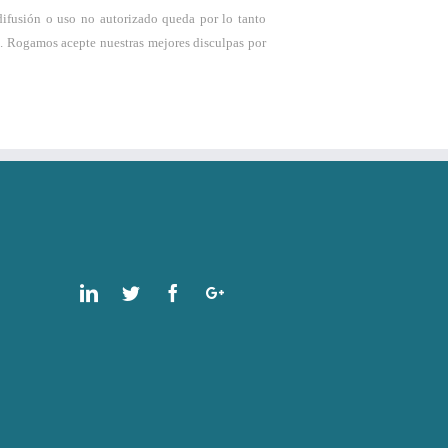
 difusión o uso no autorizado queda por lo tanto
ma. Rogamos acepte nuestras mejores disculpas por
Linkedin
Twitter
Facebook
Google
Plus