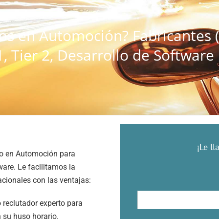
os en Automoción? Fabricantes 
1, Tier 2, Desarrollo de Software
¡Le l
to en Automoción para
ware. Le facilitamos la
acionales con las ventajas:
 reclutador experto para
 su huso horario.