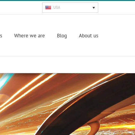
USA
s
Where we are
Blog
About us