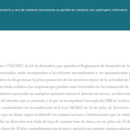
mulario y uno de nuestros consultores se pondrá en contacto con usted para informarle.
eto 1720/2007, de 21 de diciembre, que aprueba el Reglamento de desarrollo de l
s personales, serán incorporados a los ficheros automatizados y no automatiza
 la de gestionar la plena prestación de los servicios objeto de la actividad de l
s serán cedidos a las empresas que puedan estar interesadas en la contratación d
iento que podrá en cualquier momento ejercer el derecho de acceso, rectificación
cio del derecho que se pretende y al que se acompañará fotocopia del DNI en la dir
 conformidad con lo establecido en la Ley 34/2002 de 11 de julio, de Servicios 
e que no desee seguir recibiendo las comunicaciones e informaciones que le remit
sí su dirección será dada de baja de nuestra base de datos, en un plazo de 15 dí
l plazo de 30 días, entenderemos que acepta y autoriza que nuestra empresa siga 