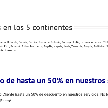
 en los 5 continentes
nia, Holanda, Francia, Bélgica, Rumania, Polonia, Portugal, Italia, Ucrania. América: EEU
to Rico, Panamá. África: Marruecos, Argelia, Nigeria, Kenia, Tanzania, Angola, Sudáfrica, Ni
ía: Australia.
o de hasta un 50% en nuestros s
liente hasta un 50% de descuento en nuestros servicios. No lo
 Enero*