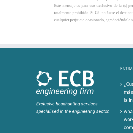
Este mensaje es para uso exclusivo de la (s) pe
totalmente prohibido. Si Ud. no fuese el destina
cualquier perjuicio ocasionado, agradeciéndole s
ENTRA
¿Cuá
más 
la I
Exclusive headhunting services
specialised in the engineering sector.
what
work
comp