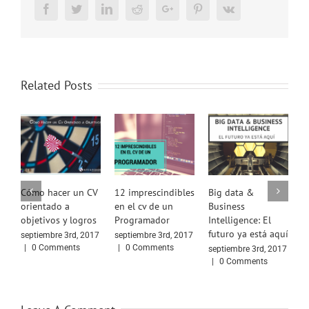
Facebook
Twitter
LinkedIn
Reddit
Google+
Pinterest
Vk
Related Posts
Cómo hacer un CV
12 imprescindibles
Big data &
7
orientado a
en el cv de un
Business
s
objetivos y logros
Programador
Intelligence: El
a
futuro ya está aquí
u
septiembre 3rd, 2017
septiembre 3rd, 2017
t
|
0 Comments
|
0 Comments
septiembre 3rd, 2017
|
0 Comments
s
|