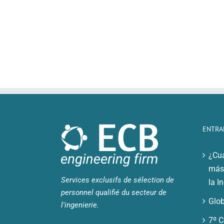
ENTRA
¿Cuá
más 
Services exclusifs de sélection de
la I
personnel qualifié du secteur de
Glob
l'ingenierie.
7º C