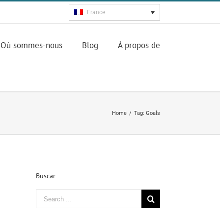
France
Où sommes-nous
Blog
Á propos de
Home
/
Tag:
Goals
Buscar
Search
for: