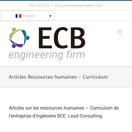
Skip
900 264 275
|
info@ecbengineeringfirm.com
to
France
content
Articles Ressources humaines – Curriculum
Articles sur les ressources humaines – Curriculum de
l’entreprise d’ingénierie BCE. Lead Consulting.