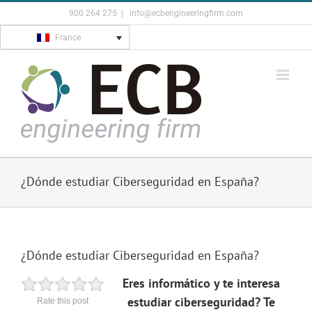
Skip
900 264 275
|
info@ecbengineeringfirm.com
to
France
content
¿Dónde estudiar Ciberseguridad en España?
¿Dónde estudiar Ciberseguridad en España?
Eres informático y te interesa
estudiar ciberseguridad?
Te
Rate this post