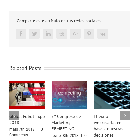
¡Comparte este artículo en tus redes sociales!
Facebook
Twitter
LinkedIn
Reddit
Google+
Pinterest
Vk
Related Posts
Expo
7º Congreso de
El éxito
Lo que necesitas
Marketing
empresarial en
saber sobre los
EEMEETING
base a nuestras
modelos de
|
0
decisiones
contratos
février 8th, 2018
|
0