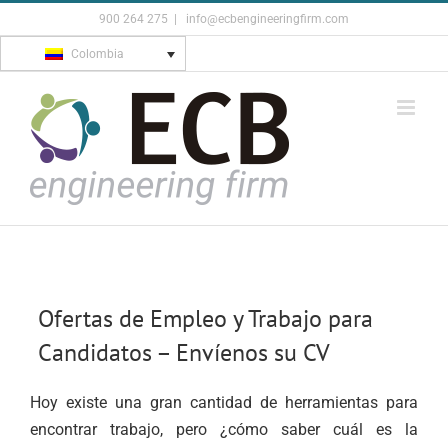
Skip
900 264 275
|
info@ecbengineeringfirm.com
to
Colombia
content
Ofertas de Empleo y Trabajo para
Candidatos – Envíenos su CV
Hoy existe una gran cantidad de herramientas para
encontrar trabajo, pero ¿cómo saber cuál es la