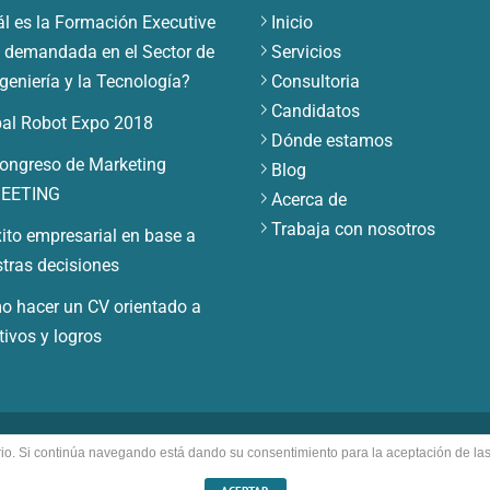
l es la Formación Executive
Inicio
demandada en el Sector de
Servicios
ngeniería y la Tecnología?
Consultoria
Candidatos
al Robot Expo 2018
Dónde estamos
ongreso de Marketing
Blog
EETING
Acerca de
Trabaja con nosotros
xito empresarial en base a
tras decisiones
 hacer un CV orientado a
tivos y logros
uario. Si continúa navegando está dando su consentimiento para la aceptación de l