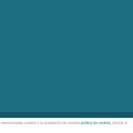
as mencionadas cookies y la aceptación de nuestra
política de cookies
, pinche el