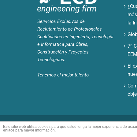
¿Cuá
más 
Servicios Exclusivos de
la I
Reclutamiento de Profesionales
Glob
Cualificados en Ingeniería, Tecnología
e Informática para Obras,
7º C
Construcción y Proyectos
EEM
Tecnológicos.
El é
nues
Tenemos el mejor talento
Cómo
obje
© Copyright ECB | All Rights Reserved
Este sitio web utiliza cookies para que usted tenga la mejor experiencia de us
enlace para mayor información.