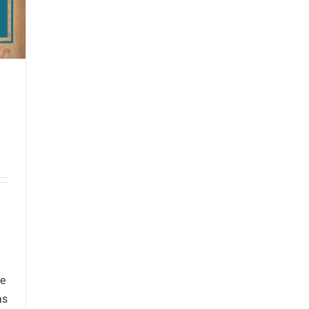
ue
as