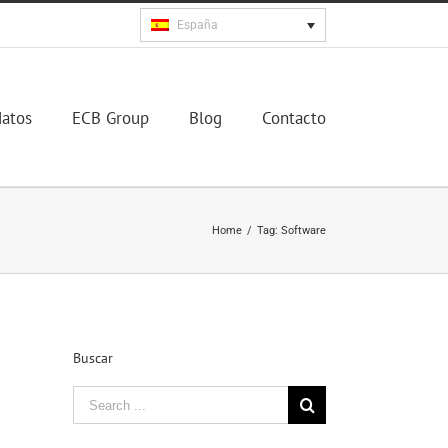
España
datos
ECB Group
Blog
Contacto
Home
/
Tag:
Software
Buscar
Search
for: