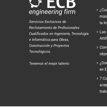
¿Cuá
más 
Servicios Exclusivos de
la I
Reclutamiento de Profesionales
Las 
Cualificados en Ingeniería, Tecnología
Arti
e Informática para Obras,
Construcción y Proyectos
Cómo
Tecnológicos.
obje
¿Dón
Tenemos el mejor talento
en 
7 Co
acep
trab