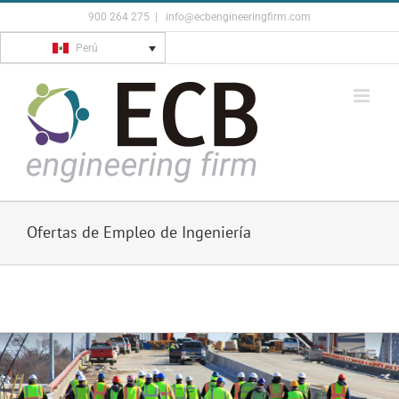
Skip
900 264 275
|
info@ecbengineeringfirm.com
to
Perú
content
Ofertas de Empleo de Ingeniería