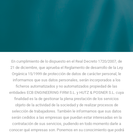
En cumplimiento de lo dispuesto en el Real Decreto 1720/2007, de
21 de diciembre, que aprueba el Reglamento de desarrollo de la Ley
Orgánica 15/1999 de protección de datos de carácter personal, le
informamos que sus datos personales, serán incorporados a los
ficheros automatizados y no automatizados propiedad de las
entidades ECB ENGINEERING FIRM S.L. y HUTZ & POSNER S.L. cuya
finalidad es la de gestionar la plena prestación de los servicios
objeto de la actividad de la sociedad y de realizar procesos de
selección de trabajadores. También le informamos que sus datos
serán cedidos a las empresas que puedan estar interesadas en la
contratación de sus servicios, pudiendo en todo momento darle a
conocer qué empresas son. Ponemos en su conocimiento que podrá