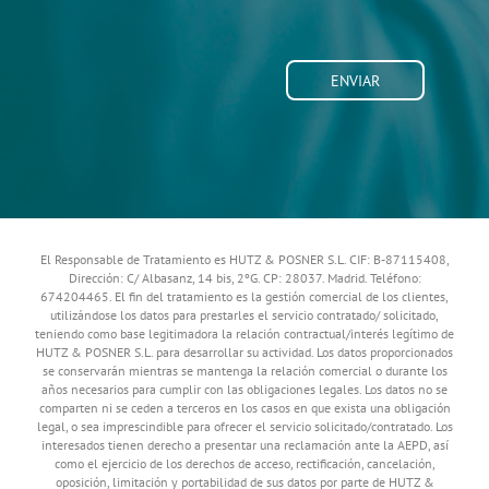
El Responsable de Tratamiento es HUTZ & POSNER S.L. CIF: B-87115408,
Dirección: C/ Albasanz, 14 bis, 2ºG. CP: 28037. Madrid. Teléfono:
674204465. El fin del tratamiento es la gestión comercial de los clientes,
utilizándose los datos para prestarles el servicio contratado/ solicitado,
teniendo como base legitimadora la relación contractual/interés legítimo de
HUTZ & POSNER S.L. para desarrollar su actividad. Los datos proporcionados
se conservarán mientras se mantenga la relación comercial o durante los
años necesarios para cumplir con las obligaciones legales. Los datos no se
comparten ni se ceden a terceros en los casos en que exista una obligación
legal, o sea imprescindible para ofrecer el servicio solicitado/contratado. Los
interesados tienen derecho a presentar una reclamación ante la AEPD, así
como el ejercicio de los derechos de acceso, rectificación, cancelación,
oposición, limitación y portabilidad de sus datos por parte de HUTZ &